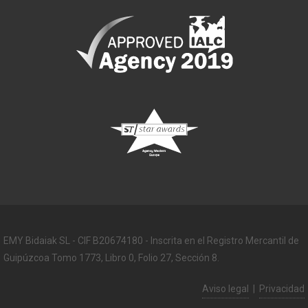
EMY Bidaiak SL - CIF B20674180 - Inscrita en el Registro Mercantil de
Guipúzcoa Tomo 1773, Libro 0, Folio 27, Sección 8.
Aviso legal
|
Privacidad