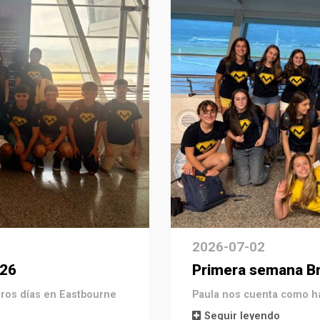
2026-07-02
026
Primera semana Br
eros días en Eastbourne
Paula nos cuenta como ha
Seguir leyendo