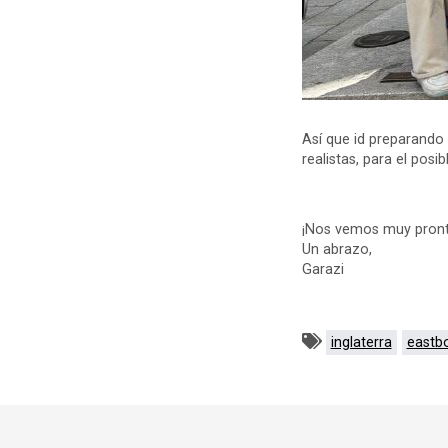
Así que id preparando l
realistas, para el posi
¡Nos vemos muy pront
Un abrazo,
Garazi
inglaterra
eastb