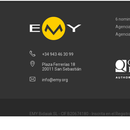
6 nomin
Agencia
Agencia
+34 943 46 30 99
Plaza Ferrerías 18
20011 San Sebastián
info@emy.org
EMY Bidaiak SL - CIF B20674180 - Inscrita en el Registr