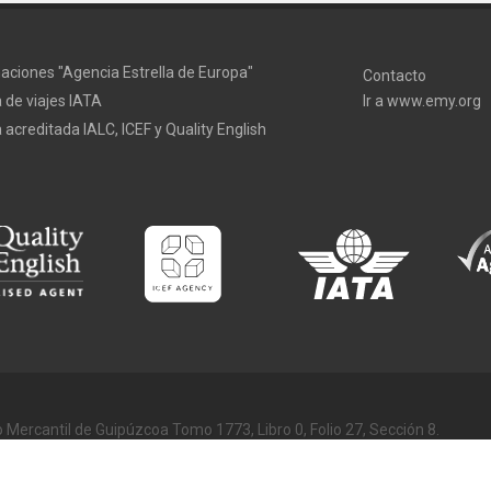
aciones "Agencia Estrella de Europa"
Contacto
 de viajes IATA
Ir a www.emy.org
 acreditada IALC, ICEF y Quality English
o Mercantil de Guipúzcoa Tomo 1773, Libro 0, Folio 27, Sección 8.