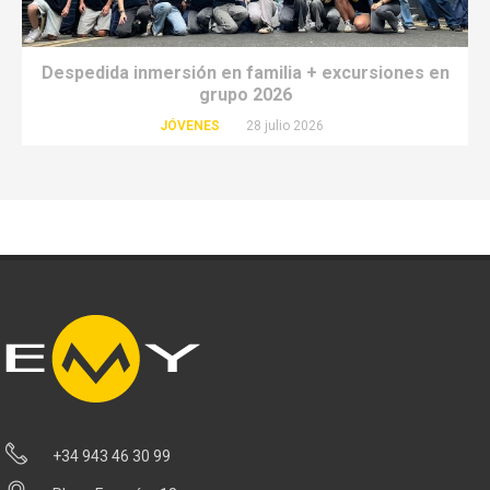
Despedida inmersión en familia + excursiones en
grupo 2026
JÓVENES
28 julio 2026
+34 943 46 30 99