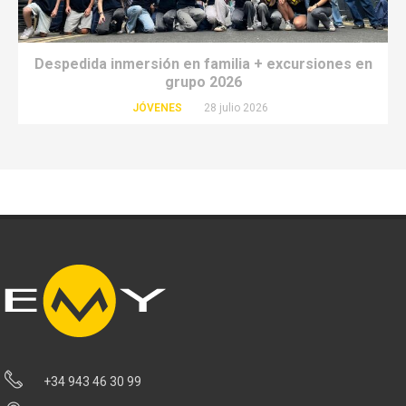
Despedida inmersión en familia + excursiones en
grupo 2026
JÓVENES
28 julio 2026
+34 943 46 30 99