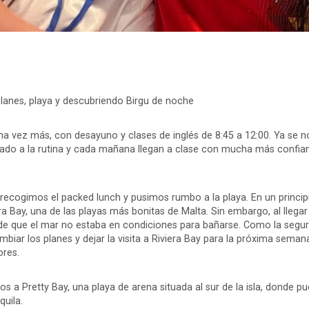
lanes, playa y descubriendo Birgu de noche
a vez más, con desayuno y clases de inglés de 8:45 a 12:00. Ya se n
do a la rutina y cada mañana llegan a clase con mucha más confian
, recogimos el packed lunch y pusimos rumbo a la playa. En un princip
era Bay, una de las playas más bonitas de Malta. Sin embargo, al lle
 de que el mar no estaba en condiciones para bañarse. Como la segur
biar los planes y dejar la visita a Riviera Bay para la próxima seman
res.
os a Pretty Bay, una playa de arena situada al sur de la isla, donde p
uila.