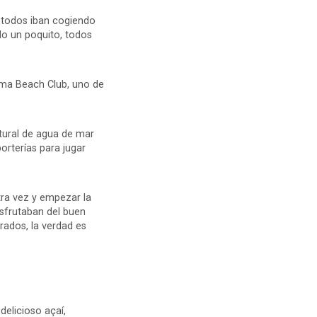
 todos iban cogiendo
do un poquito, todos
iema Beach Club, uno de
tural de agua de mar
orterías para jugar
tra vez y empezar la
isfrutaban del buen
ados, la verdad es
delicioso açaí,