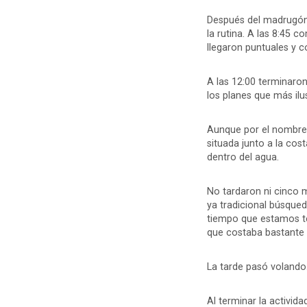
Después del madrugón 
la rutina. A las 8:45 
llegaron puntuales y 
A las 12:00 terminaron
los planes que más ilu
Aunque por el nombre 
situada junto a la cos
dentro del agua.
No tardaron ni cinco m
ya tradicional búsqued
tiempo que estamos te
que costaba bastante s
La tarde pasó volando
Al terminar la activid