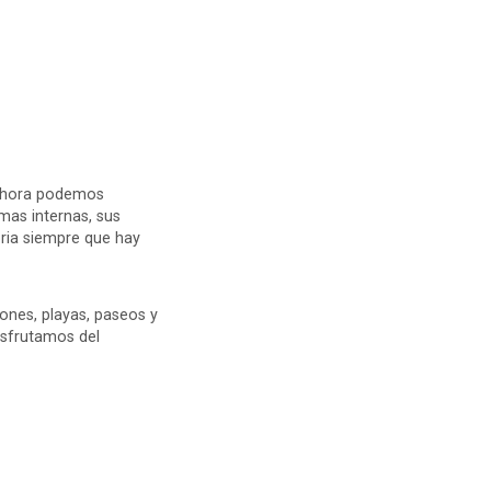
 ahora podemos
mas internas, sus
toria siempre que hay
ones, playas, paseos y
isfrutamos del