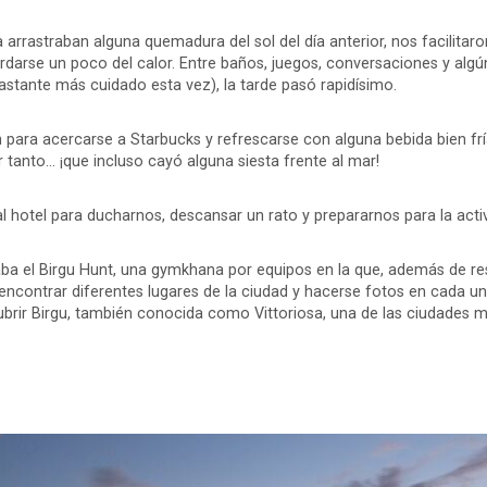
rastraban alguna quemadura del sol del día anterior, nos facilitaro
darse un poco del calor. Entre baños, juegos, conversaciones y algú
stante más cuidado esta vez), la tarde pasó rapidísimo.
para acercarse a Starbucks y refrescarse con alguna bebida bien frí
tanto... ¡que incluso cayó alguna siesta frente al mar!
 hotel para ducharnos, descansar un rato y prepararnos para la activ
aba el Birgu Hunt, una gymkhana por equipos en la que, además de re
encontrar diferentes lugares de la ciudad y hacerse fotos en cada u
ubrir Birgu, también conocida como Vittoriosa, una de las ciudades m