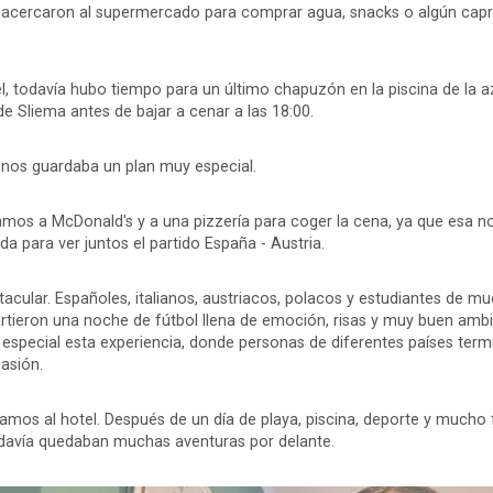
 acercaron al supermercado para comprar agua, snacks o algún capr
el, todavía hubo tiempo para un último chapuzón en la piscina de la 
de Sliema antes de bajar a cenar a las 18:00.
 nos guardaba un plan muy especial.
amos a McDonald's y a una pizzería para coger la cena, ya que esa no
 para ver juntos el partido España - Austria.
acular. Españoles, italianos, austriacos, polacos y estudiantes de m
tieron una noche de fútbol llena de emoción, risas y muy buen ambi
pecial esta experiencia, donde personas de diferentes países term
asión.
amos al hotel. Después de un día de playa, piscina, deporte y mucho 
odavía quedaban muchas aventuras por delante.