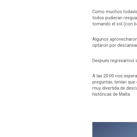
Como muchos todavía ar
todos pudieran resguar
tomando el sol (con ba
Algunos aprovecharon 
optaron por descansar 
Después regresamos al
A las 20:00 nos esper
preguntas, tenían que 
muy divertida de desc
históricas de Malta.