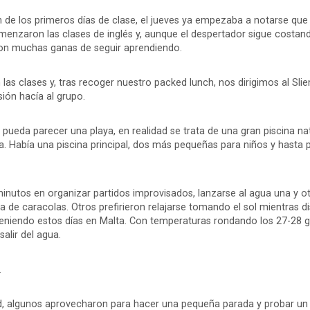
de los primeros días de clase, el jueves ya empezaba a notarse que
comenzaron las clases de inglés y, aunque el despertador sigue costan
con muchas ganas de seguir aprendiendo.
 las clases y, tras recoger nuestro packed lunch, nos dirigimos al Sl
sión hacía al grupo.
pueda parecer una playa, en realidad se trata de una gran piscina na
ta. Había una piscina principal, dos más pequeñas para niños y hasta p
inutos en organizar partidos improvisados, lanzarse al agua una y o
a de caracolas. Otros prefirieron relajarse tomando el sol mientras d
niendo estos días en Malta. Con temperaturas rondando los 27-28 gr
alir del agua.
.
ad, algunos aprovecharon para hacer una pequeña parada y probar un 