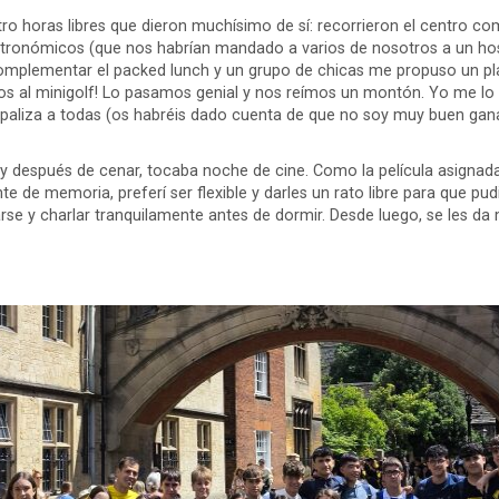
ro horas libres que dieron muchísimo de sí: recorrieron el centro co
tronómicos (que nos habrían mandado a varios de nosotros a un hos
omplementar el packed lunch y un grupo de chicas me propuso un p
ntos al minigolf! Lo pasamos genial y nos reímos un montón. Yo me l
a paliza a todas (os habréis dado cuenta de que no soy muy buen gan
y después de cenar, tocaba noche de cine. Como la película asignada,
 de memoria, preferí ser flexible y darles un rato libre para que pudi
se y charlar tranquilamente antes de dormir. Desde luego, se les da 