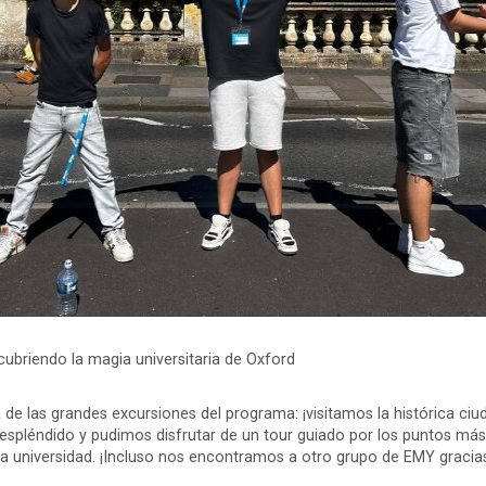
cubriendo la magia universitaria de Oxford
de las grandes excursiones del programa: ¡visitamos la histórica ci
pléndido y pudimos disfrutar de un tour guiado por los puntos má
a universidad. ¡Incluso nos encontramos a otro grupo de EMY gracias