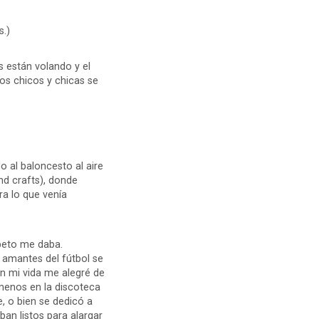
s.)
 están volando y el
os chicos y chicas se
o al baloncesto al aire
nd crafts), donde
a lo que venía
speto me daba.
s amantes del fútbol se
n mi vida me alegré de
 menos en la discoteca
e, o bien se dedicó a
aban listos para alargar