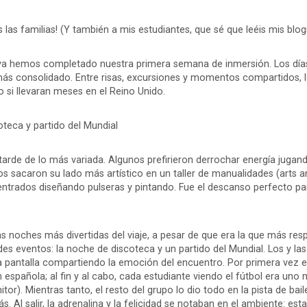
 las familias! (Y también a mis estudiantes, que sé que leéis mis blog
ya hemos completado nuestra primera semana de inmersión. Los días
ás consolidado. Entre risas, excursiones y momentos compartidos, l
si llevaran meses en el Reino Unido.
oteca y partido del Mundial
tarde de lo más variada. Algunos prefirieron derrochar energía jugand
ros sacaron su lado más artístico en un taller de manualidades (arts a
ntrados diseñando pulseras y pintando. Fue el descanso perfecto par
as noches más divertidas del viaje, a pesar de que era la que más re
es eventos: la noche de discoteca y un partido del Mundial. Los y la
 pantalla compartiendo la emoción del encuentro. Por primera vez e
n española; al fin y al cabo, cada estudiante viendo el fútbol era uno
or). Mientras tanto, el resto del grupo lo dio todo en la pista de bail
ás. Al salir, la adrenalina y la felicidad se notaban en el ambiente: est