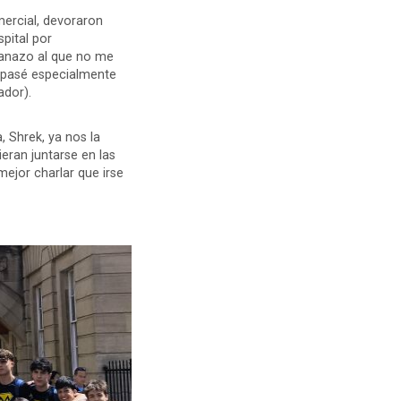
mercial, devoraron
pital por
lanazo al que no me
o pasé especialmente
ador).
 Shrek, ya nos la
eran juntarse en las
mejor charlar que irse