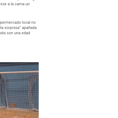
irse a la cama un
upermercado local no
arta sorpresa" apañada
iséis son una edad