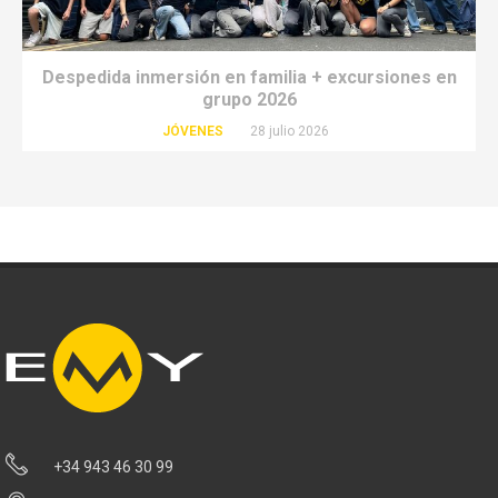
Despedida inmersión en familia + excursiones en
grupo 2026
JÓVENES
28 julio 2026
+34 943 46 30 99